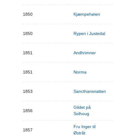
1850
Kjæmpehøien
1850
Rypen i Justedal
1851
Andhrimner
1851
Norma
1853
Sancthansnatten
Gildet på
1856
Solhoug
Fru Inger til
1857
Østråt