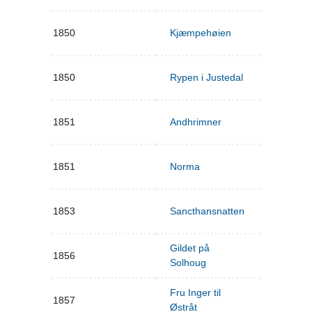
1850
Kjæmpehøien
1850
Rypen i Justedal
1851
Andhrimner
1851
Norma
1853
Sancthansnatten
Gildet på
1856
Solhoug
Fru Inger til
1857
Østråt