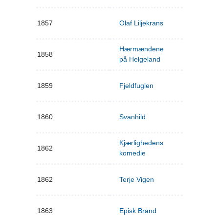
1857
Olaf Liljekrans
Hærmændene
1858
på Helgeland
1859
Fjeldfuglen
1860
Svanhild
Kjærlighedens
1862
komedie
1862
Terje Vigen
1863
Episk Brand