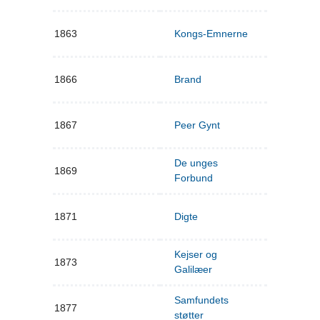
1863
Kongs-Emnerne
1866
Brand
1867
Peer Gynt
De unges
1869
Forbund
1871
Digte
Kejser og
1873
Galilæer
Samfundets
1877
støtter