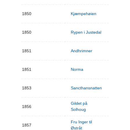
1850
Kjæmpehøien
1850
Rypen i Justedal
1851
Andhrimner
1851
Norma
1853
Sancthansnatten
Gildet på
1856
Solhoug
Fru Inger til
1857
Østråt