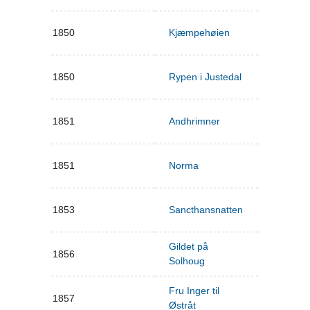
1850
Kjæmpehøien
1850
Rypen i Justedal
1851
Andhrimner
1851
Norma
1853
Sancthansnatten
Gildet på
1856
Solhoug
Fru Inger til
1857
Østråt