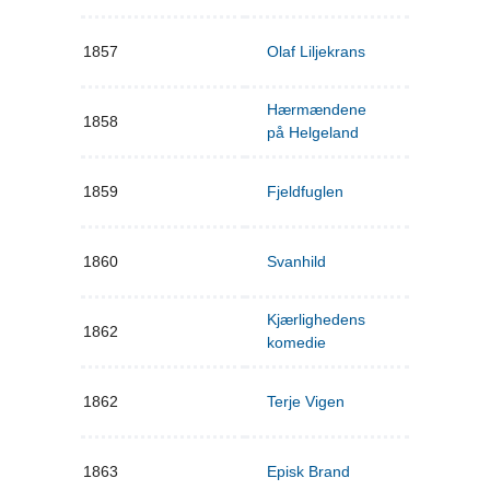
1857
Olaf Liljekrans
Hærmændene
1858
på Helgeland
1859
Fjeldfuglen
1860
Svanhild
Kjærlighedens
1862
komedie
1862
Terje Vigen
1863
Episk Brand