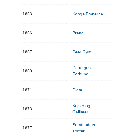
1863
Kongs-Emnerne
1866
Brand
1867
Peer Gynt
De unges
1869
Forbund
1871
Digte
Kejser og
1873
Galilæer
Samfundets
1877
støtter