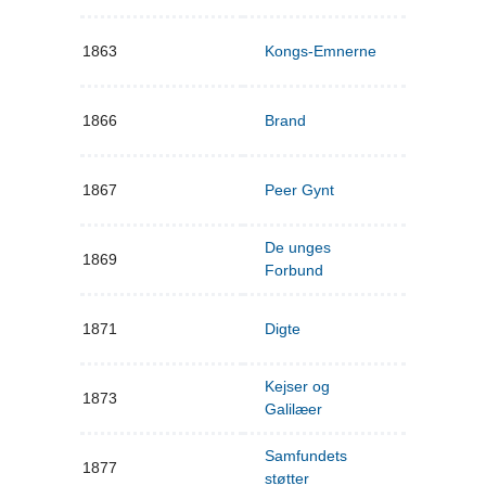
1863
Kongs-Emnerne
1866
Brand
1867
Peer Gynt
De unges
1869
Forbund
1871
Digte
Kejser og
1873
Galilæer
Samfundets
1877
støtter