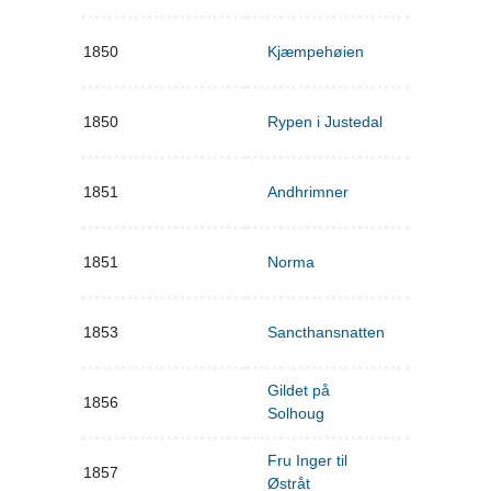
1850
Kjæmpehøien
1850
Rypen i Justedal
1851
Andhrimner
1851
Norma
1853
Sancthansnatten
Gildet på
1856
Solhoug
Fru Inger til
1857
Østråt