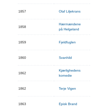
1857
Olaf Liljekrans
Hærmændene
1858
på Helgeland
1859
Fjeldfuglen
1860
Svanhild
Kjærlighedens
1862
komedie
1862
Terje Vigen
1863
Episk Brand