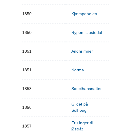
1850
Kjæmpehøien
1850
Rypen i Justedal
1851
Andhrimner
1851
Norma
1853
Sancthansnatten
Gildet på
1856
Solhoug
Fru Inger til
1857
Østråt