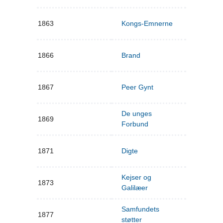
1863
Kongs-Emnerne
1866
Brand
1867
Peer Gynt
De unges
1869
Forbund
1871
Digte
Kejser og
1873
Galilæer
Samfundets
1877
støtter