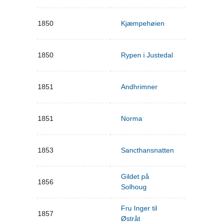
1850
Kjæmpehøien
1850
Rypen i Justedal
1851
Andhrimner
1851
Norma
1853
Sancthansnatten
Gildet på
1856
Solhoug
Fru Inger til
1857
Østråt