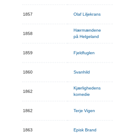
1857
Olaf Liljekrans
Hærmændene
1858
på Helgeland
1859
Fjeldfuglen
1860
Svanhild
Kjærlighedens
1862
komedie
1862
Terje Vigen
1863
Episk Brand