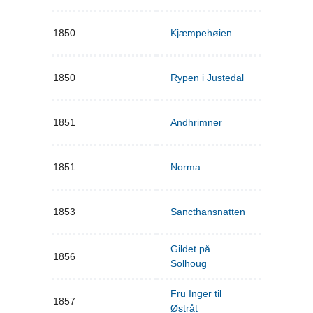
1850
Kjæmpehøien
1850
Rypen i Justedal
1851
Andhrimner
1851
Norma
1853
Sancthansnatten
Gildet på
1856
Solhoug
Fru Inger til
1857
Østråt