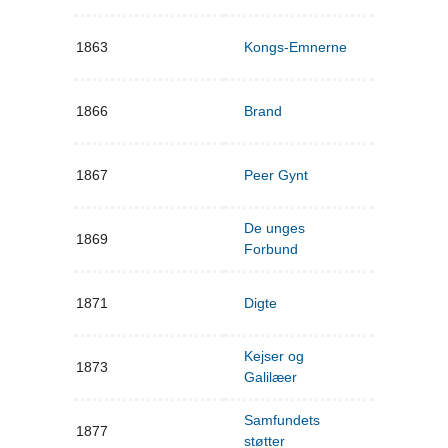
1863
Kongs-Emnerne
1866
Brand
1867
Peer Gynt
De unges
1869
Forbund
1871
Digte
Kejser og
1873
Galilæer
Samfundets
1877
støtter