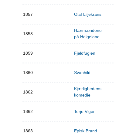
1857
Olaf Liljekrans
Hærmændene
1858
på Helgeland
1859
Fjeldfuglen
1860
Svanhild
Kjærlighedens
1862
komedie
1862
Terje Vigen
1863
Episk Brand