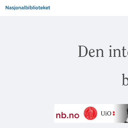
Den int
b