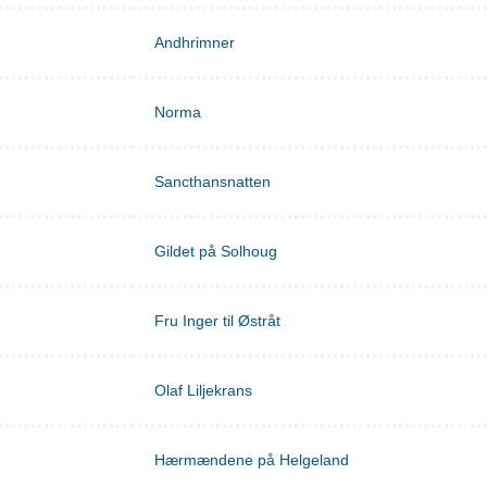
Andhrimner
Norma
Sancthansnatten
Gildet på Solhoug
Fru Inger til Østråt
Olaf Liljekrans
Hærmændene på Helgeland