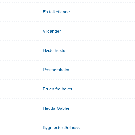
En folkefiende
Vildanden
Hvide heste
Rosmersholm
Fruen fra havet
Hedda Gabler
Bygmester Solness