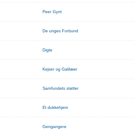
Peer Gynt
De unges Forbund
Digte
Kejser og Galilæer
Samfundets støtter
Et dukkehjem
Gengangere