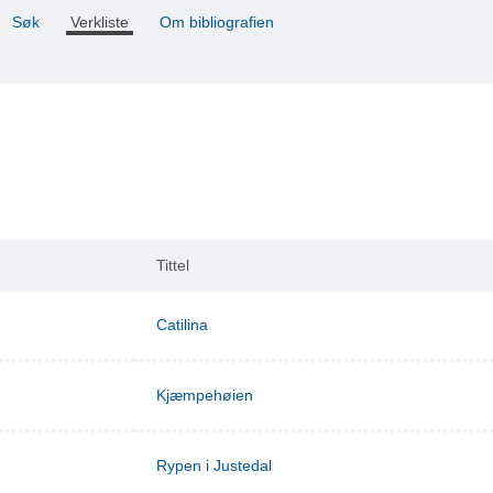
Søk
Verkliste
Om bibliografien
Tittel
Catilina
Kjæmpehøien
Rypen i Justedal