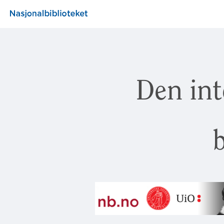
Den int
b