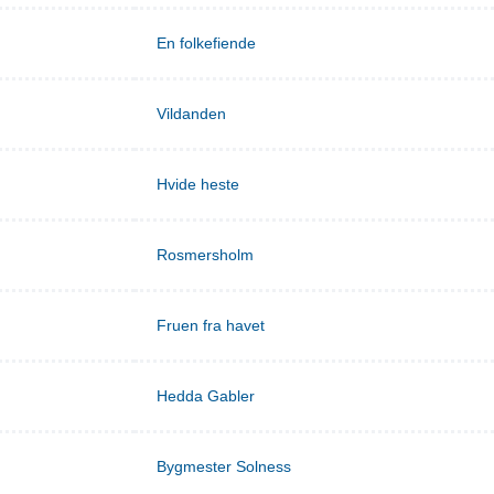
En folkefiende
Vildanden
Hvide heste
Rosmersholm
Fruen fra havet
Hedda Gabler
Bygmester Solness