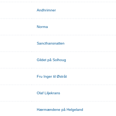
Andhrimner
Norma
Sancthansnatten
Gildet på Solhoug
Fru Inger til Østråt
Olaf Liljekrans
Hærmændene på Helgeland