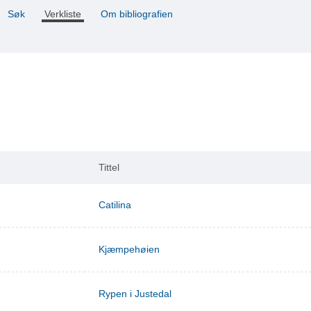
Søk
Verkliste
Om bibliografien
Tittel
Catilina
Kjæmpehøien
Rypen i Justedal