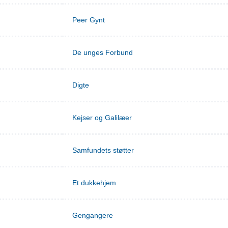
Peer Gynt
De unges Forbund
Digte
Kejser og Galilæer
Samfundets støtter
Et dukkehjem
Gengangere