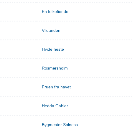
En folkefiende
Vildanden
Hvide heste
Rosmersholm
Fruen fra havet
Hedda Gabler
Bygmester Solness