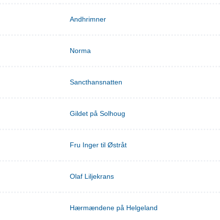
Andhrimner
Norma
Sancthansnatten
Gildet på Solhoug
Fru Inger til Østråt
Olaf Liljekrans
Hærmændene på Helgeland