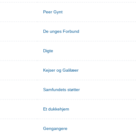
Peer Gynt
De unges Forbund
Digte
Kejser og Galilæer
Samfundets støtter
Et dukkehjem
Gengangere