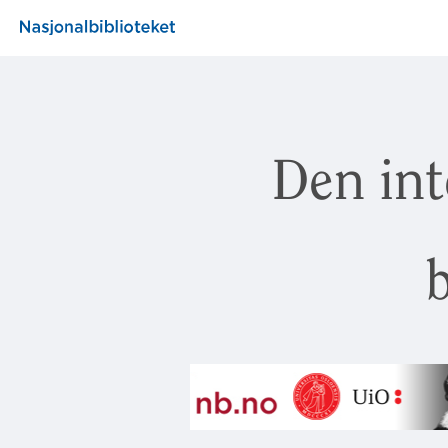
Den int
b