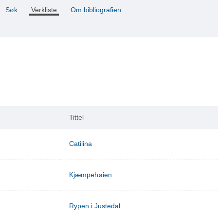
Søk
Verkliste
Om bibliografien
Tittel
Catilina
Kjæmpehøien
Rypen i Justedal