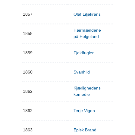
1857
Olaf Liljekrans
Hærmændene
1858
på Helgeland
1859
Fjeldfuglen
1860
Svanhild
Kjærlighedens
1862
komedie
1862
Terje Vigen
1863
Episk Brand