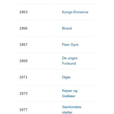
1863
Kongs-Emnerne
1866
Brand
1867
Peer Gynt
De unges
1869
Forbund
1871
Digte
Kejser og
1873
Galilæer
Samfundets
1877
støtter