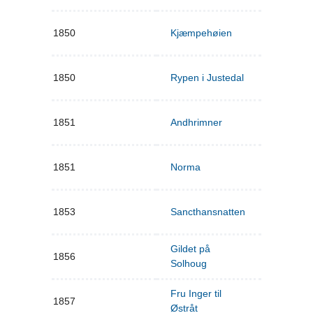
1850
Kjæmpehøien
1850
Rypen i Justedal
1851
Andhrimner
1851
Norma
1853
Sancthansnatten
Gildet på
1856
Solhoug
Fru Inger til
1857
Østråt