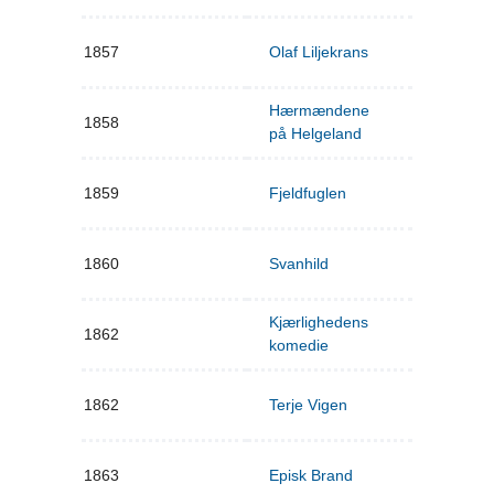
1857
Olaf Liljekrans
Hærmændene
1858
på Helgeland
1859
Fjeldfuglen
1860
Svanhild
Kjærlighedens
1862
komedie
1862
Terje Vigen
1863
Episk Brand