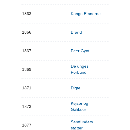
1863
Kongs-Emnerne
1866
Brand
1867
Peer Gynt
De unges
1869
Forbund
1871
Digte
Kejser og
1873
Galilæer
Samfundets
1877
støtter