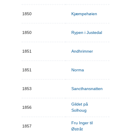
1850
Kjæmpehøien
1850
Rypen i Justedal
1851
Andhrimner
1851
Norma
1853
Sancthansnatten
Gildet på
1856
Solhoug
Fru Inger til
1857
Østråt