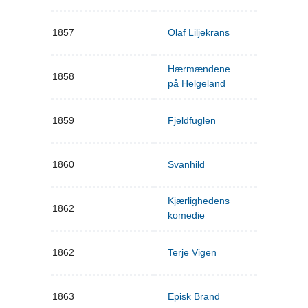
1857
Olaf Liljekrans
Hærmændene
1858
på Helgeland
1859
Fjeldfuglen
1860
Svanhild
Kjærlighedens
1862
komedie
1862
Terje Vigen
1863
Episk Brand