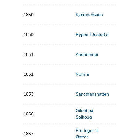
1850
Kjæmpehøien
1850
Rypen i Justedal
1851
Andhrimner
1851
Norma
1853
Sancthansnatten
Gildet på
1856
Solhoug
Fru Inger til
1857
Østråt