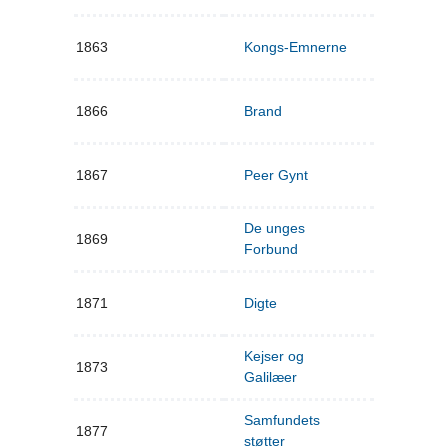
1863
Kongs-Emnerne
1866
Brand
1867
Peer Gynt
De unges
1869
Forbund
1871
Digte
Kejser og
1873
Galilæer
Samfundets
1877
støtter