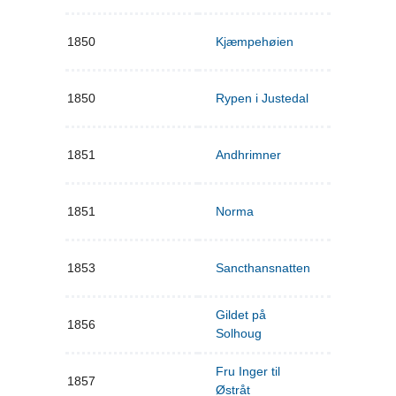
1850
Kjæmpehøien
1850
Rypen i Justedal
1851
Andhrimner
1851
Norma
1853
Sancthansnatten
Gildet på
1856
Solhoug
Fru Inger til
1857
Østråt