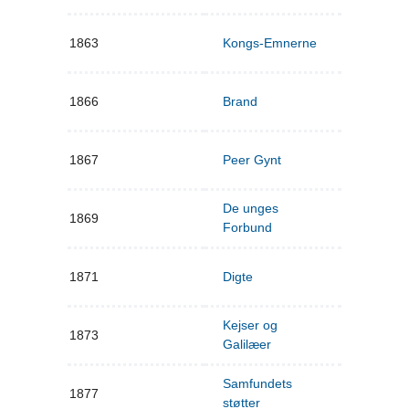
1863
Kongs-Emnerne
1866
Brand
1867
Peer Gynt
De unges
1869
Forbund
1871
Digte
Kejser og
1873
Galilæer
Samfundets
1877
støtter