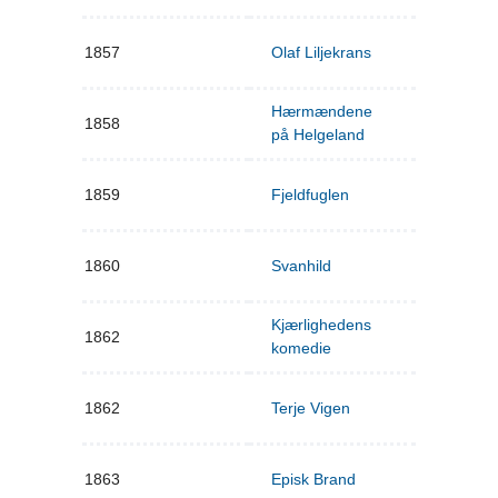
1857
Olaf Liljekrans
Hærmændene
1858
på Helgeland
1859
Fjeldfuglen
1860
Svanhild
Kjærlighedens
1862
komedie
1862
Terje Vigen
1863
Episk Brand