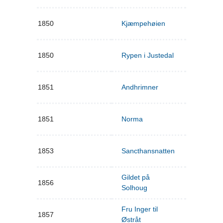
1850
Kjæmpehøien
1850
Rypen i Justedal
1851
Andhrimner
1851
Norma
1853
Sancthansnatten
Gildet på
1856
Solhoug
Fru Inger til
1857
Østråt