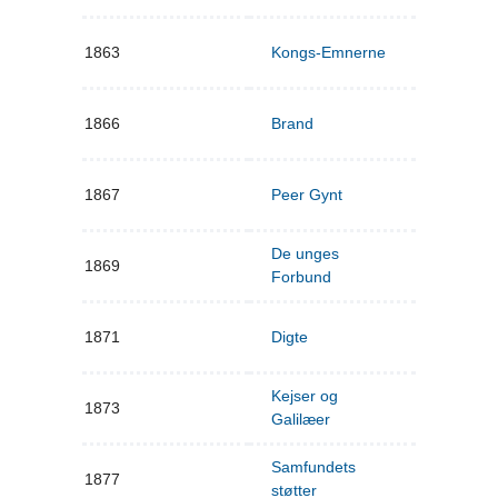
1863
Kongs-Emnerne
1866
Brand
1867
Peer Gynt
De unges
1869
Forbund
1871
Digte
Kejser og
1873
Galilæer
Samfundets
1877
støtter