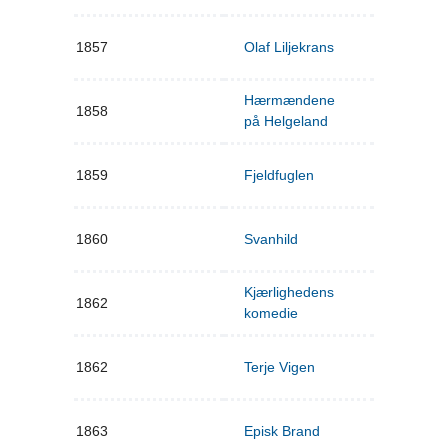
1857
Olaf Liljekrans
Hærmændene
1858
på Helgeland
1859
Fjeldfuglen
1860
Svanhild
Kjærlighedens
1862
komedie
1862
Terje Vigen
1863
Episk Brand