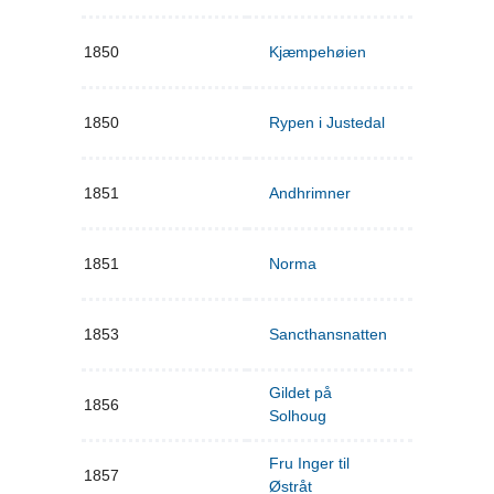
1850
Kjæmpehøien
1850
Rypen i Justedal
1851
Andhrimner
1851
Norma
1853
Sancthansnatten
Gildet på
1856
Solhoug
Fru Inger til
1857
Østråt