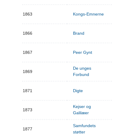
1863
Kongs-Emnerne
1866
Brand
1867
Peer Gynt
De unges
1869
Forbund
1871
Digte
Kejser og
1873
Galilæer
Samfundets
1877
støtter