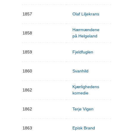
1857
Olaf Liljekrans
Hærmændene
1858
på Helgeland
1859
Fjeldfuglen
1860
Svanhild
Kjærlighedens
1862
komedie
1862
Terje Vigen
1863
Episk Brand