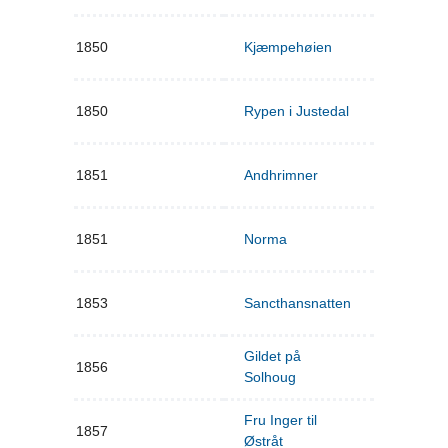
1850
Kjæmpehøien
1850
Rypen i Justedal
1851
Andhrimner
1851
Norma
1853
Sancthansnatten
Gildet på
1856
Solhoug
Fru Inger til
1857
Østråt