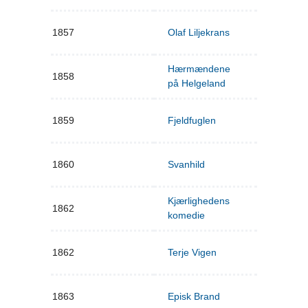
1857
Olaf Liljekrans
Hærmændene
1858
på Helgeland
1859
Fjeldfuglen
1860
Svanhild
Kjærlighedens
1862
komedie
1862
Terje Vigen
1863
Episk Brand