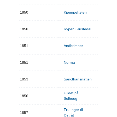
1850
Kjæmpehøien
1850
Rypen i Justedal
1851
Andhrimner
1851
Norma
1853
Sancthansnatten
Gildet på
1856
Solhoug
Fru Inger til
1857
Østråt