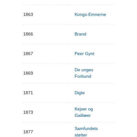
1863
Kongs-Emnerne
1866
Brand
1867
Peer Gynt
De unges
1869
Forbund
1871
Digte
Kejser og
1873
Galilæer
Samfundets
1877
støtter