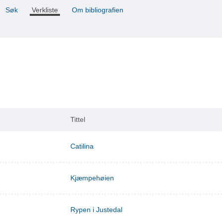
Søk
Verkliste
Om bibliografien
Tittel
Catilina
Kjæmpehøien
Rypen i Justedal