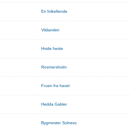
En folkefiende
Vildanden
Hvide heste
Rosmersholm
Fruen fra havet
Hedda Gabler
Bygmester Solness