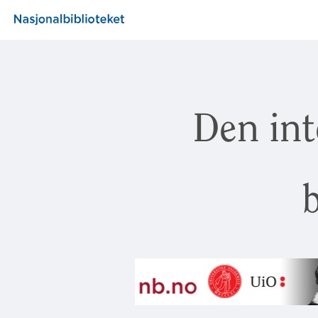
Den int
b