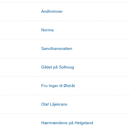
Andhrimner
Norma
Sancthansnatten
Gildet på Solhoug
Fru Inger til Østråt
Olaf Liljekrans
Hærmændene på Helgeland