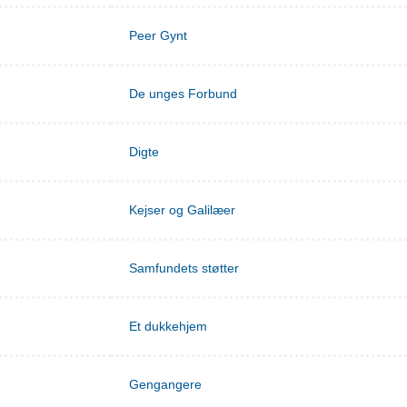
Peer Gynt
De unges Forbund
Digte
Kejser og Galilæer
Samfundets støtter
Et dukkehjem
Gengangere