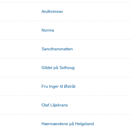
Andhrimner
Norma
Sancthansnatten
Gildet på Solhoug
Fru Inger til Østråt
Olaf Liljekrans
Hærmændene på Helgeland