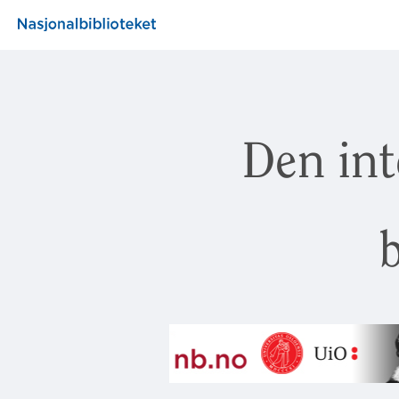
Den int
b