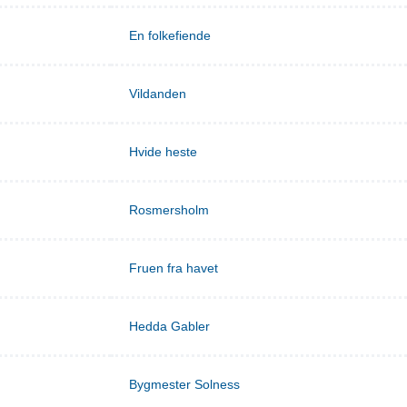
En folkefiende
Vildanden
Hvide heste
Rosmersholm
Fruen fra havet
Hedda Gabler
Bygmester Solness