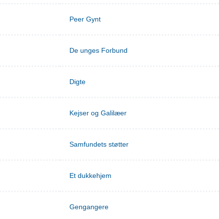
Peer Gynt
De unges Forbund
Digte
Kejser og Galilæer
Samfundets støtter
Et dukkehjem
Gengangere