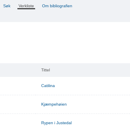
Søk
Verkliste
Om bibliografien
Tittel
Catilina
Kjæmpehøien
Rypen i Justedal