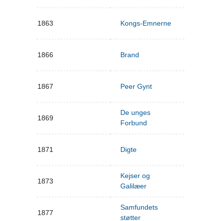
1863
Kongs-Emnerne
1866
Brand
1867
Peer Gynt
De unges
1869
Forbund
1871
Digte
Kejser og
1873
Galilæer
Samfundets
1877
støtter