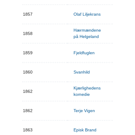
1857
Olaf Liljekrans
Hærmændene
1858
på Helgeland
1859
Fjeldfuglen
1860
Svanhild
Kjærlighedens
1862
komedie
1862
Terje Vigen
1863
Episk Brand