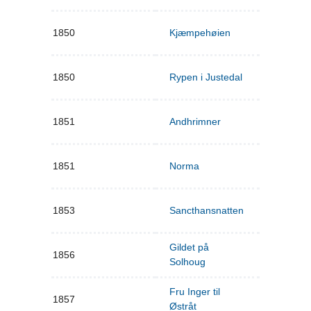
1850
Kjæmpehøien
1850
Rypen i Justedal
1851
Andhrimner
1851
Norma
1853
Sancthansnatten
Gildet på
1856
Solhoug
Fru Inger til
1857
Østråt