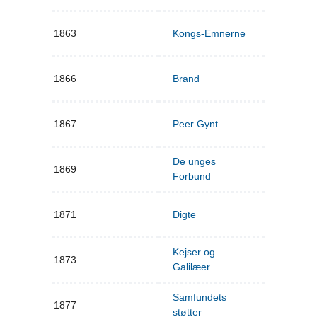
1863
Kongs-Emnerne
1866
Brand
1867
Peer Gynt
De unges
1869
Forbund
1871
Digte
Kejser og
1873
Galilæer
Samfundets
1877
støtter