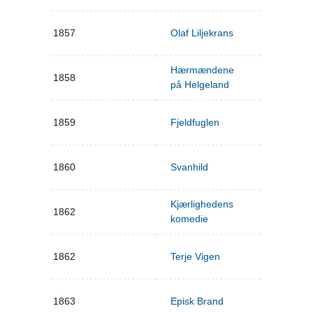
1857
Olaf Liljekrans
Hærmændene
1858
på Helgeland
1859
Fjeldfuglen
1860
Svanhild
Kjærlighedens
1862
komedie
1862
Terje Vigen
1863
Episk Brand