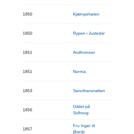
1850
Kjæmpehøien
1850
Rypen i Justedal
1851
Andhrimner
1851
Norma
1853
Sancthansnatten
Gildet på
1856
Solhoug
Fru Inger til
1857
Østråt