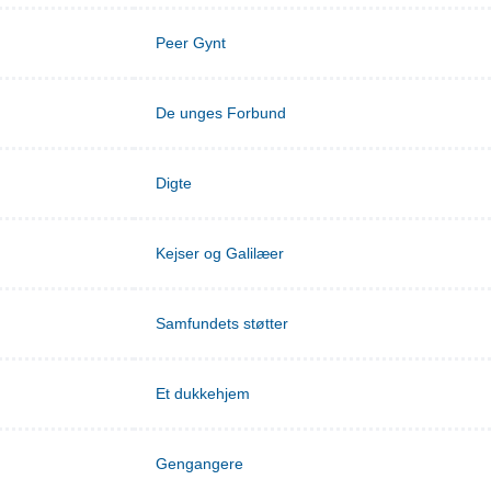
Peer Gynt
De unges Forbund
Digte
Kejser og Galilæer
Samfundets støtter
Et dukkehjem
Gengangere