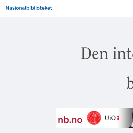
Den int
b