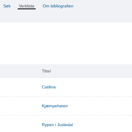
Søk
Verkliste
Om bibliografien
Tittel
Catilina
Kjæmpehøien
Rypen i Justedal