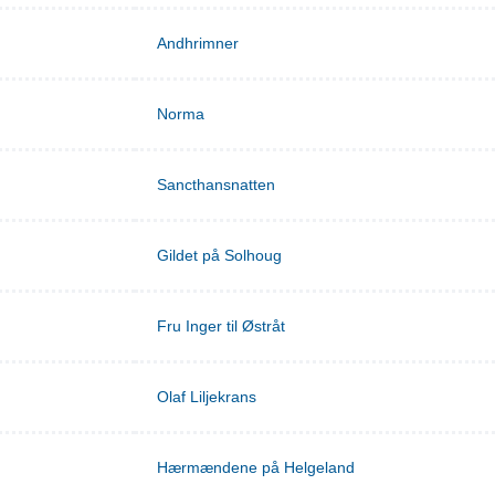
Andhrimner
Norma
Sancthansnatten
Gildet på Solhoug
Fru Inger til Østråt
Olaf Liljekrans
Hærmændene på Helgeland