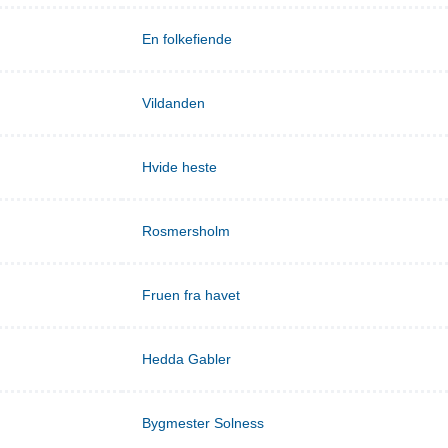
En folkefiende
Vildanden
Hvide heste
Rosmersholm
Fruen fra havet
Hedda Gabler
Bygmester Solness