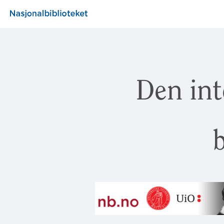
Den int
b