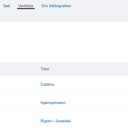
Søk
Verkliste
Om bibliografien
Tittel
Catilina
Kjæmpehøien
Rypen i Justedal