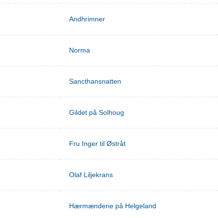
Andhrimner
Norma
Sancthansnatten
Gildet på Solhoug
Fru Inger til Østråt
Olaf Liljekrans
Hærmændene på Helgeland