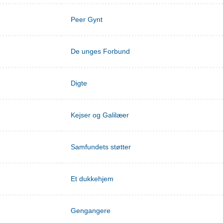
Peer Gynt
De unges Forbund
Digte
Kejser og Galilæer
Samfundets støtter
Et dukkehjem
Gengangere