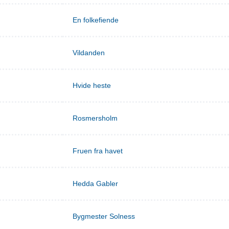
En folkefiende
Vildanden
Hvide heste
Rosmersholm
Fruen fra havet
Hedda Gabler
Bygmester Solness