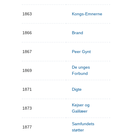
1863
Kongs-Emnerne
1866
Brand
1867
Peer Gynt
De unges
1869
Forbund
1871
Digte
Kejser og
1873
Galilæer
Samfundets
1877
støtter