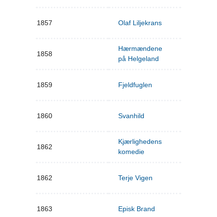
1857
Olaf Liljekrans
Hærmændene
1858
på Helgeland
1859
Fjeldfuglen
1860
Svanhild
Kjærlighedens
1862
komedie
1862
Terje Vigen
1863
Episk Brand