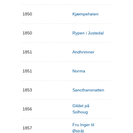
1850
Kjæmpehøien
1850
Rypen i Justedal
1851
Andhrimner
1851
Norma
1853
Sancthansnatten
Gildet på
1856
Solhoug
Fru Inger til
1857
Østråt