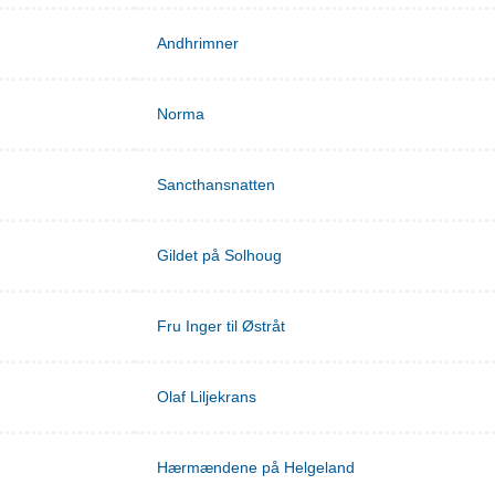
Andhrimner
Norma
Sancthansnatten
Gildet på Solhoug
Fru Inger til Østråt
Olaf Liljekrans
Hærmændene på Helgeland