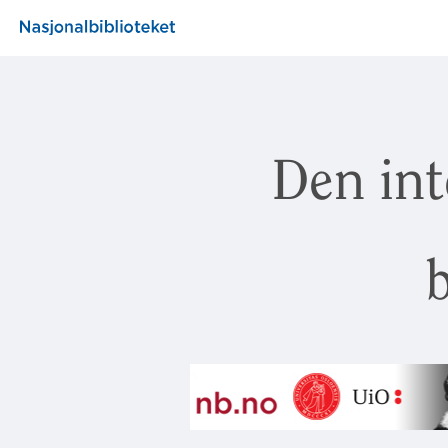
Den int
b