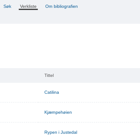
Søk
Verkliste
Om bibliografien
Tittel
Catilina
Kjæmpehøien
Rypen i Justedal