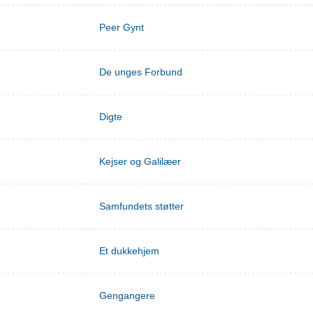
Peer Gynt
De unges Forbund
Digte
Kejser og Galilæer
Samfundets støtter
Et dukkehjem
Gengangere