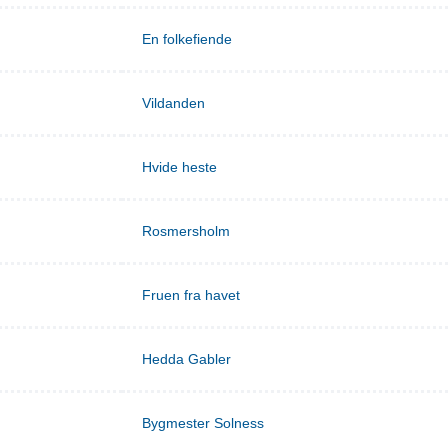
En folkefiende
Vildanden
Hvide heste
Rosmersholm
Fruen fra havet
Hedda Gabler
Bygmester Solness