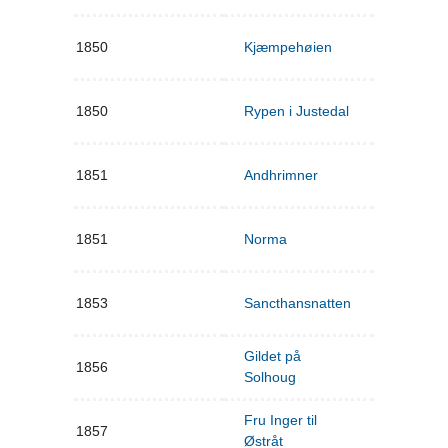
1850
Kjæmpehøien
1850
Rypen i Justedal
1851
Andhrimner
1851
Norma
1853
Sancthansnatten
Gildet på
1856
Solhoug
Fru Inger til
1857
Østråt