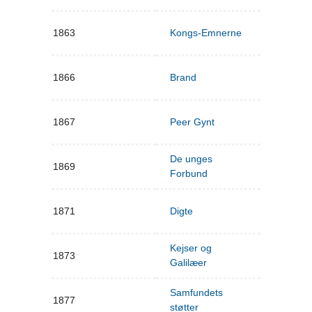
1863
Kongs-Emnerne
1866
Brand
1867
Peer Gynt
De unges
1869
Forbund
1871
Digte
Kejser og
1873
Galilæer
Samfundets
1877
støtter