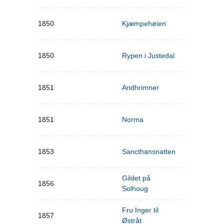
1850
Kjæmpehøien
1850
Rypen i Justedal
1851
Andhrimner
1851
Norma
1853
Sancthansnatten
Gildet på
1856
Solhoug
Fru Inger til
1857
Østråt