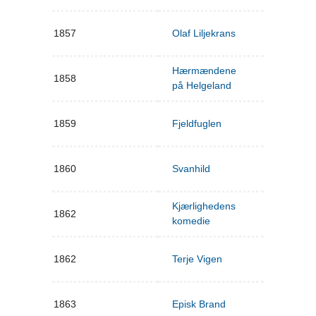
1857
Olaf Liljekrans
Hærmændene
1858
på Helgeland
1859
Fjeldfuglen
1860
Svanhild
Kjærlighedens
1862
komedie
1862
Terje Vigen
1863
Episk Brand