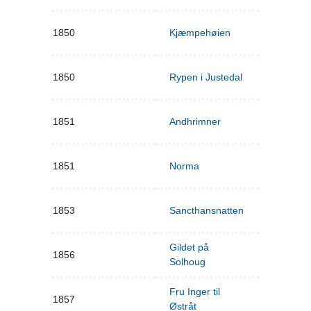
1850
Kjæmpehøien
1850
Rypen i Justedal
1851
Andhrimner
1851
Norma
1853
Sancthansnatten
Gildet på
1856
Solhoug
Fru Inger til
1857
Østråt