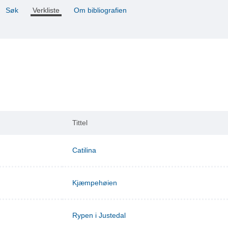
Søk
Verkliste
Om bibliografien
Tittel
Catilina
Kjæmpehøien
Rypen i Justedal