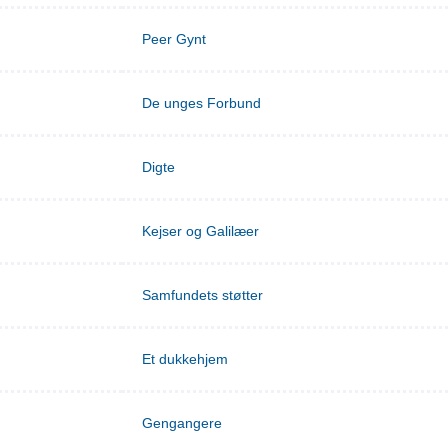
Peer Gynt
De unges Forbund
Digte
Kejser og Galilæer
Samfundets støtter
Et dukkehjem
Gengangere