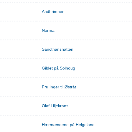
Andhrimner
Norma
Sancthansnatten
Gildet på Solhoug
Fru Inger til Østråt
Olaf Liljekrans
Hærmændene på Helgeland