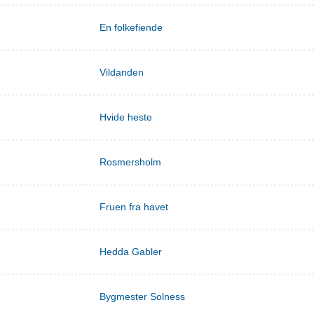
En folkefiende
Vildanden
Hvide heste
Rosmersholm
Fruen fra havet
Hedda Gabler
Bygmester Solness