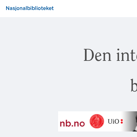
Den int
b