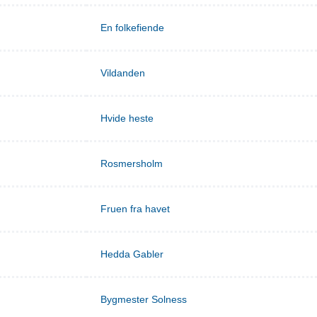
En folkefiende
Vildanden
Hvide heste
Rosmersholm
Fruen fra havet
Hedda Gabler
Bygmester Solness