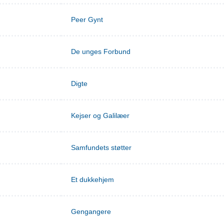
Peer Gynt
De unges Forbund
Digte
Kejser og Galilæer
Samfundets støtter
Et dukkehjem
Gengangere