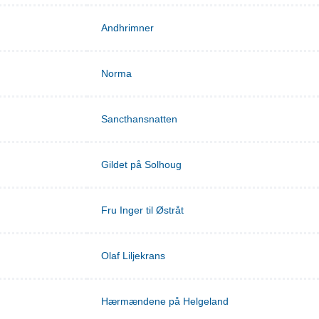
Andhrimner
Norma
Sancthansnatten
Gildet på Solhoug
Fru Inger til Østråt
Olaf Liljekrans
Hærmændene på Helgeland