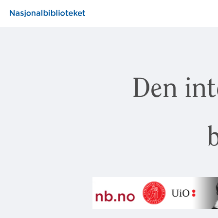
Den int
b