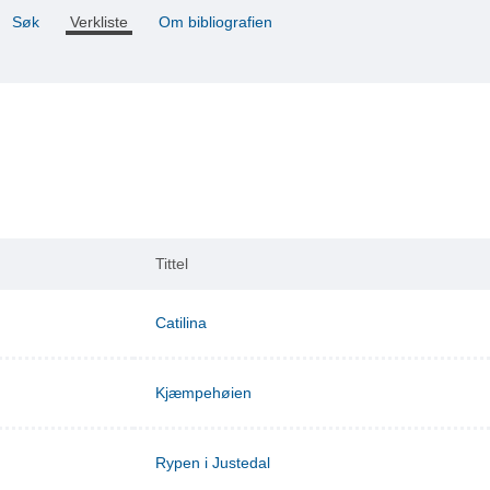
Søk
Verkliste
Om bibliografien
Tittel
Catilina
Kjæmpehøien
Rypen i Justedal