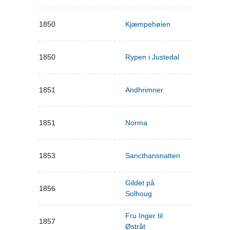
1850
Kjæmpehøien
1850
Rypen i Justedal
1851
Andhrimner
1851
Norma
1853
Sancthansnatten
Gildet på
1856
Solhoug
Fru Inger til
1857
Østråt