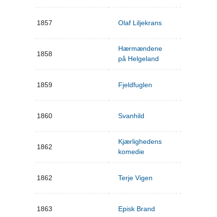
1857
Olaf Liljekrans
Hærmændene
1858
på Helgeland
1859
Fjeldfuglen
1860
Svanhild
Kjærlighedens
1862
komedie
1862
Terje Vigen
1863
Episk Brand