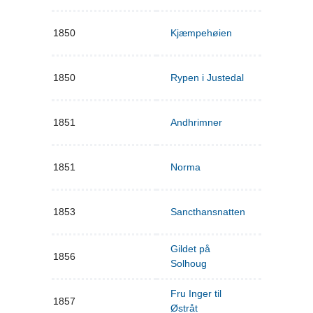
1850
Kjæmpehøien
1850
Rypen i Justedal
1851
Andhrimner
1851
Norma
1853
Sancthansnatten
Gildet på
1856
Solhoug
Fru Inger til
1857
Østråt