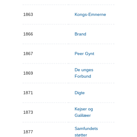
1863
Kongs-Emnerne
1866
Brand
1867
Peer Gynt
De unges
1869
Forbund
1871
Digte
Kejser og
1873
Galilæer
Samfundets
1877
støtter