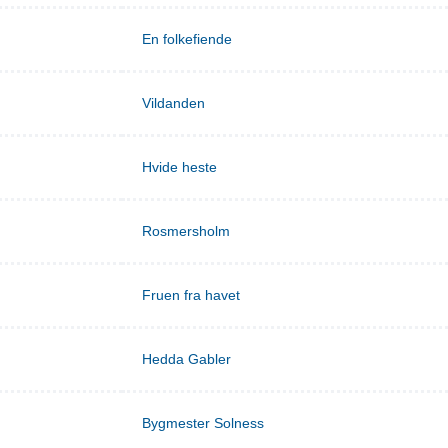
En folkefiende
Vildanden
Hvide heste
Rosmersholm
Fruen fra havet
Hedda Gabler
Bygmester Solness