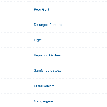
Peer Gynt
De unges Forbund
Digte
Kejser og Galilæer
Samfundets støtter
Et dukkehjem
Gengangere