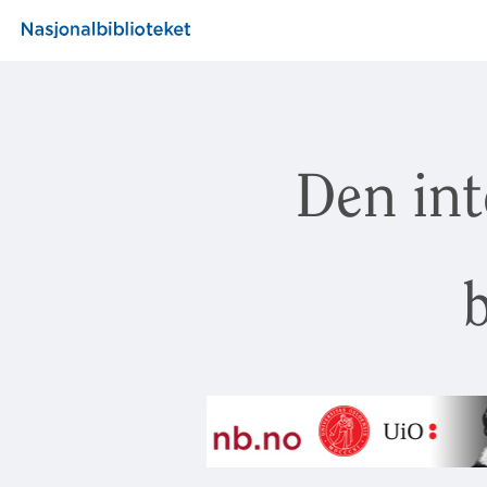
Den int
b