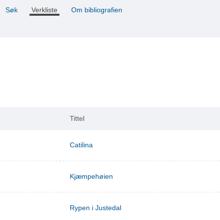
Søk
Verkliste
Om bibliografien
Tittel
Catilina
Kjæmpehøien
Rypen i Justedal