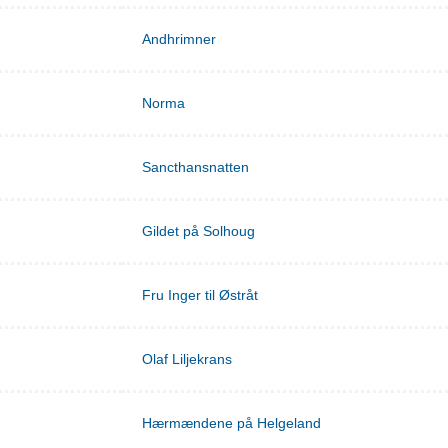
Andhrimner
Norma
Sancthansnatten
Gildet på Solhoug
Fru Inger til Østråt
Olaf Liljekrans
Hærmændene på Helgeland