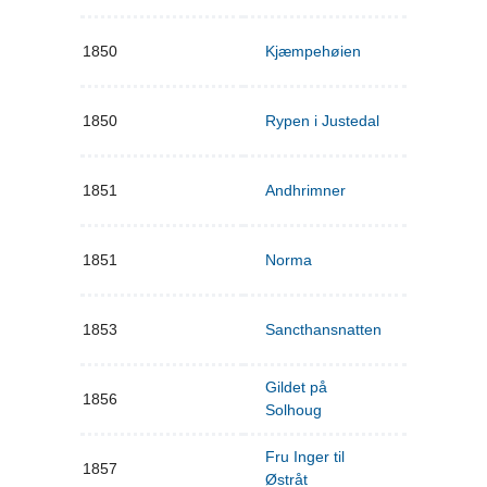
1850
Kjæmpehøien
1850
Rypen i Justedal
1851
Andhrimner
1851
Norma
1853
Sancthansnatten
Gildet på
1856
Solhoug
Fru Inger til
1857
Østråt