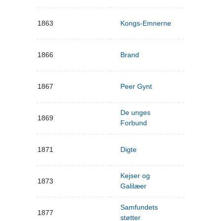
1863
Kongs-Emnerne
1866
Brand
1867
Peer Gynt
De unges
1869
Forbund
1871
Digte
Kejser og
1873
Galilæer
Samfundets
1877
støtter