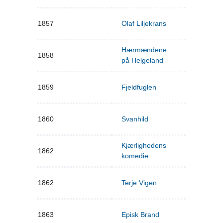
1857
Olaf Liljekrans
Hærmændene
1858
på Helgeland
1859
Fjeldfuglen
1860
Svanhild
Kjærlighedens
1862
komedie
1862
Terje Vigen
1863
Episk Brand