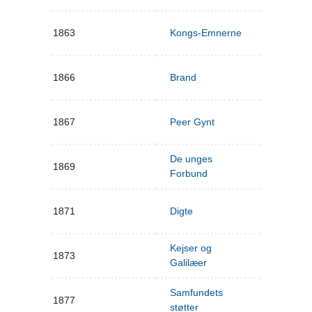
1863
Kongs-Emnerne
1866
Brand
1867
Peer Gynt
De unges
1869
Forbund
1871
Digte
Kejser og
1873
Galilæer
Samfundets
1877
støtter