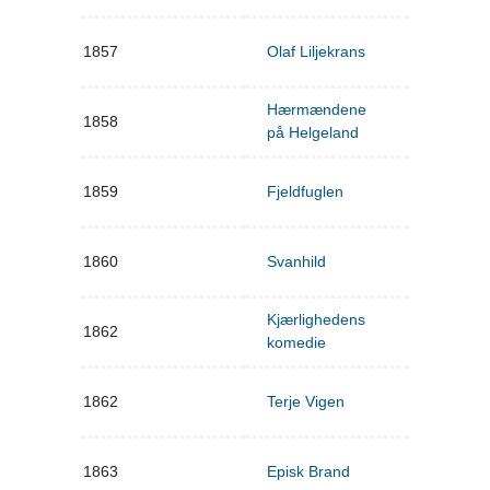
1857
Olaf Liljekrans
Hærmændene
1858
på Helgeland
1859
Fjeldfuglen
1860
Svanhild
Kjærlighedens
1862
komedie
1862
Terje Vigen
1863
Episk Brand