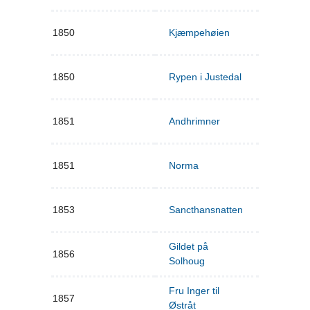
1850
Kjæmpehøien
1850
Rypen i Justedal
1851
Andhrimner
1851
Norma
1853
Sancthansnatten
Gildet på
1856
Solhoug
Fru Inger til
1857
Østråt