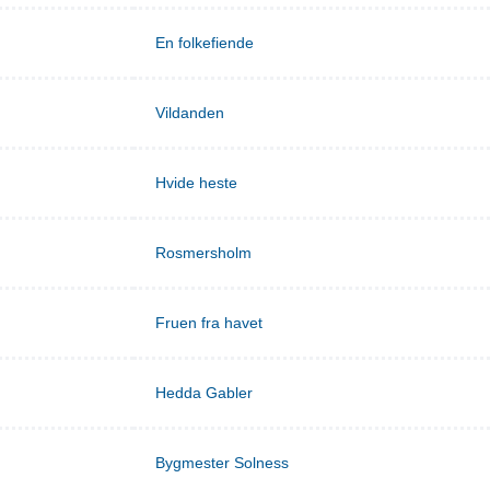
En folkefiende
Vildanden
Hvide heste
Rosmersholm
Fruen fra havet
Hedda Gabler
Bygmester Solness