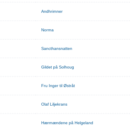
Andhrimner
Norma
Sancthansnatten
Gildet på Solhoug
Fru Inger til Østråt
Olaf Liljekrans
Hærmændene på Helgeland