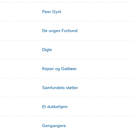
Peer Gynt
De unges Forbund
Digte
Kejser og Galilæer
Samfundets støtter
Et dukkehjem
Gengangere