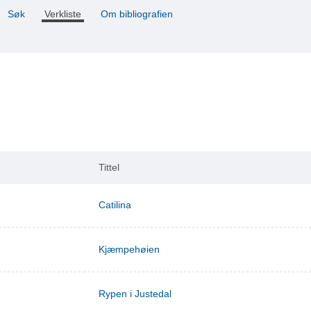
Søk
Verkliste
Om bibliografien
Tittel
Catilina
Kjæmpehøien
Rypen i Justedal