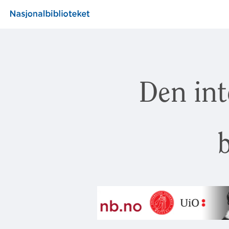
Den int
b