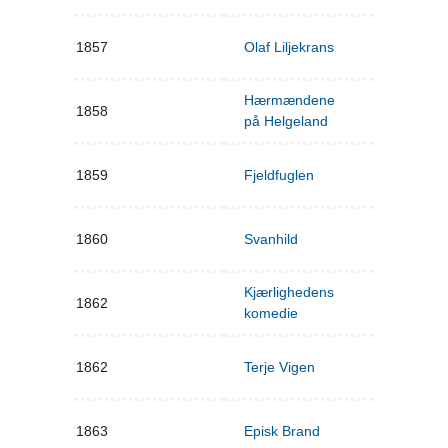
1857
Olaf Liljekrans
Hærmændene
1858
på Helgeland
1859
Fjeldfuglen
1860
Svanhild
Kjærlighedens
1862
komedie
1862
Terje Vigen
1863
Episk Brand