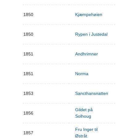
1850
Kjæmpehøien
1850
Rypen i Justedal
1851
Andhrimner
1851
Norma
1853
Sancthansnatten
Gildet på
1856
Solhoug
Fru Inger til
1857
Østråt