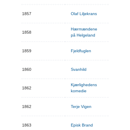
1857
Olaf Liljekrans
Hærmændene
1858
på Helgeland
1859
Fjeldfuglen
1860
Svanhild
Kjærlighedens
1862
komedie
1862
Terje Vigen
1863
Episk Brand