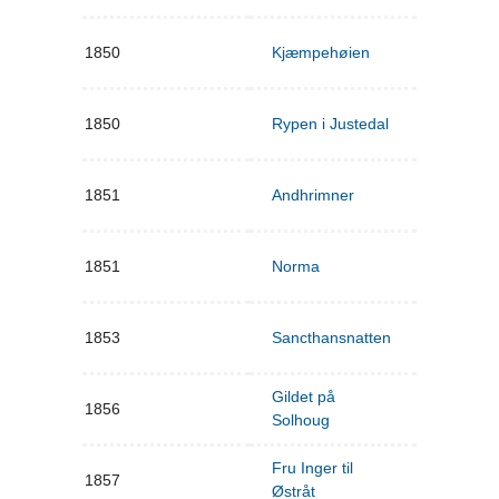
1850
Kjæmpehøien
1850
Rypen i Justedal
1851
Andhrimner
1851
Norma
1853
Sancthansnatten
Gildet på
1856
Solhoug
Fru Inger til
1857
Østråt