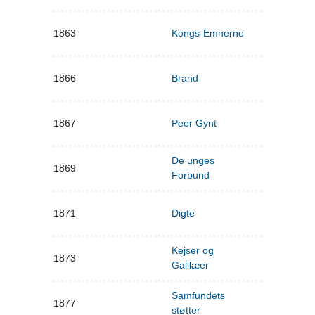
1863
Kongs-Emnerne
1866
Brand
1867
Peer Gynt
De unges
1869
Forbund
1871
Digte
Kejser og
1873
Galilæer
Samfundets
1877
støtter