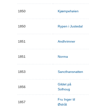
1850
Kjæmpehøien
1850
Rypen i Justedal
1851
Andhrimner
1851
Norma
1853
Sancthansnatten
Gildet på
1856
Solhoug
Fru Inger til
1857
Østråt