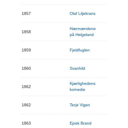
1857
Olaf Liljekrans
Hærmændene
1858
på Helgeland
1859
Fjeldfuglen
1860
Svanhild
Kjærlighedens
1862
komedie
1862
Terje Vigen
1863
Episk Brand