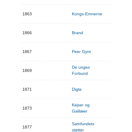
1863
Kongs-Emnerne
1866
Brand
1867
Peer Gynt
De unges
1869
Forbund
1871
Digte
Kejser og
1873
Galilæer
Samfundets
1877
støtter