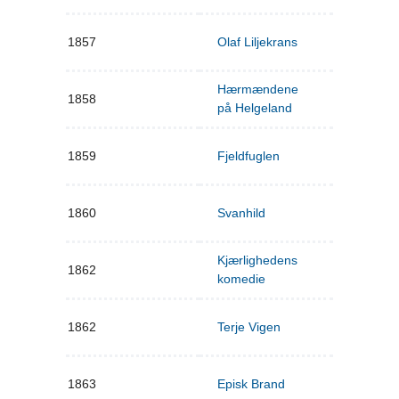
1857
Olaf Liljekrans
Hærmændene
1858
på Helgeland
1859
Fjeldfuglen
1860
Svanhild
Kjærlighedens
1862
komedie
1862
Terje Vigen
1863
Episk Brand