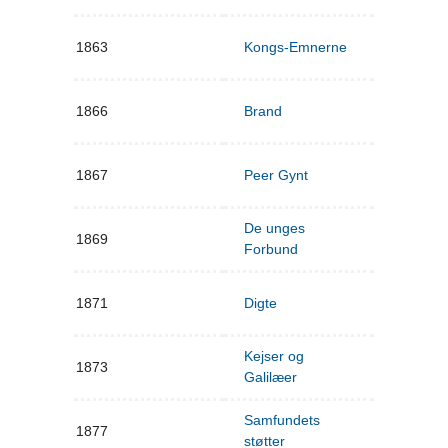
1863
Kongs-Emnerne
1866
Brand
1867
Peer Gynt
De unges
1869
Forbund
1871
Digte
Kejser og
1873
Galilæer
Samfundets
1877
støtter