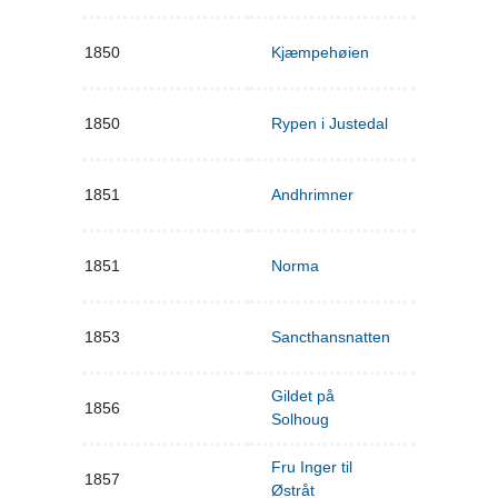
1850
Kjæmpehøien
1850
Rypen i Justedal
1851
Andhrimner
1851
Norma
1853
Sancthansnatten
Gildet på
1856
Solhoug
Fru Inger til
1857
Østråt