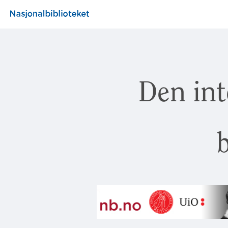
Den int
b