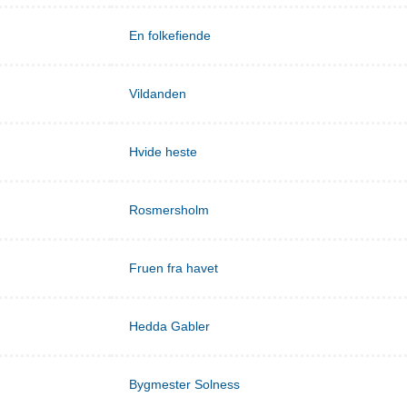
En folkefiende
Vildanden
Hvide heste
Rosmersholm
Fruen fra havet
Hedda Gabler
Bygmester Solness