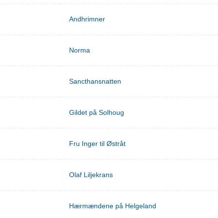
Andhrimner
Norma
Sancthansnatten
Gildet på Solhoug
Fru Inger til Østråt
Olaf Liljekrans
Hærmændene på Helgeland