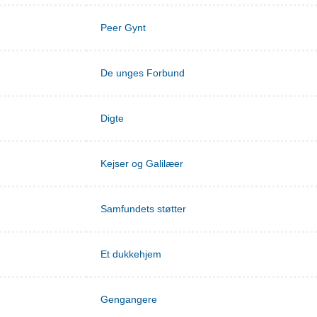
Peer Gynt
De unges Forbund
Digte
Kejser og Galilæer
Samfundets støtter
Et dukkehjem
Gengangere