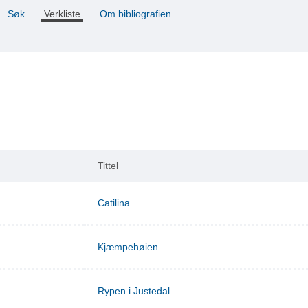
Søk
Verkliste
Om bibliografien
Tittel
Catilina
Kjæmpehøien
Rypen i Justedal