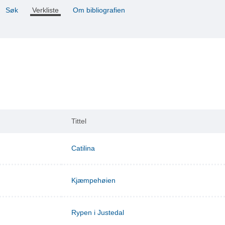
Søk
Verkliste
Om bibliografien
Tittel
Catilina
Kjæmpehøien
Rypen i Justedal