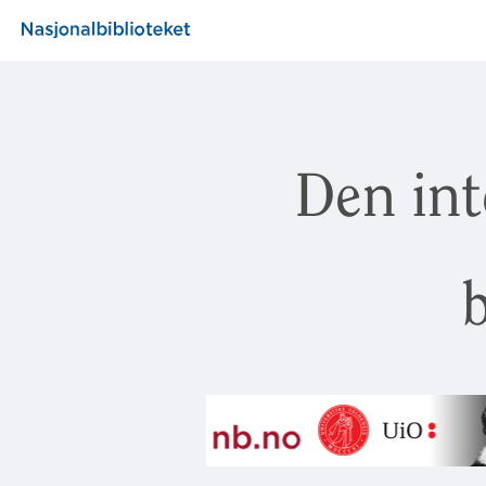
Den int
b