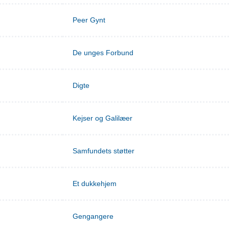
Peer Gynt
De unges Forbund
Digte
Kejser og Galilæer
Samfundets støtter
Et dukkehjem
Gengangere