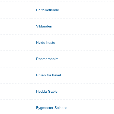
En folkefiende
Vildanden
Hvide heste
Rosmersholm
Fruen fra havet
Hedda Gabler
Bygmester Solness