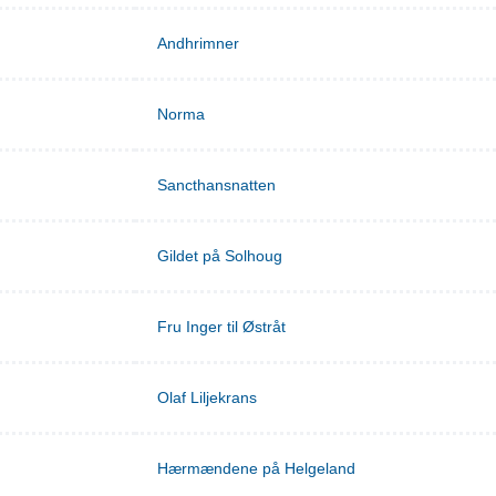
Andhrimner
Norma
Sancthansnatten
Gildet på Solhoug
Fru Inger til Østråt
Olaf Liljekrans
Hærmændene på Helgeland