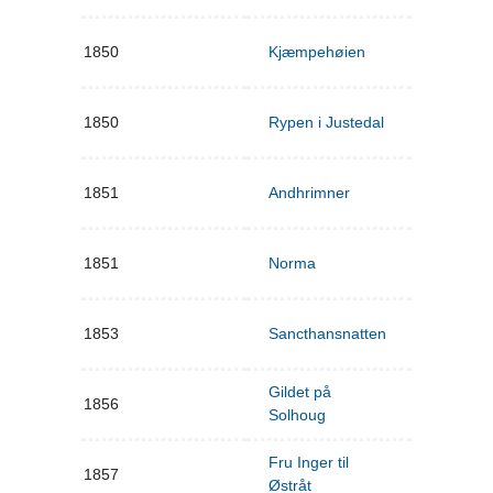
1850
Kjæmpehøien
1850
Rypen i Justedal
1851
Andhrimner
1851
Norma
1853
Sancthansnatten
Gildet på
1856
Solhoug
Fru Inger til
1857
Østråt