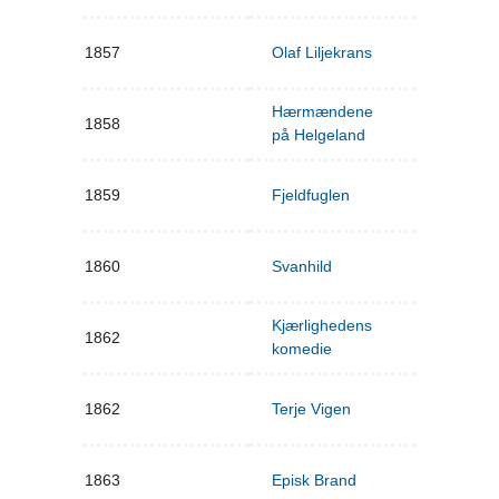
1857
Olaf Liljekrans
Hærmændene
1858
på Helgeland
1859
Fjeldfuglen
1860
Svanhild
Kjærlighedens
1862
komedie
1862
Terje Vigen
1863
Episk Brand