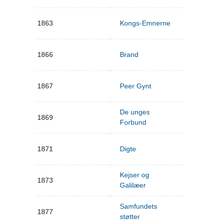
1863
Kongs-Emnerne
1866
Brand
1867
Peer Gynt
De unges
1869
Forbund
1871
Digte
Kejser og
1873
Galilæer
Samfundets
1877
støtter