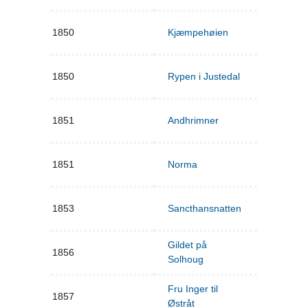
1850
Kjæmpehøien
1850
Rypen i Justedal
1851
Andhrimner
1851
Norma
1853
Sancthansnatten
Gildet på
1856
Solhoug
Fru Inger til
1857
Østråt