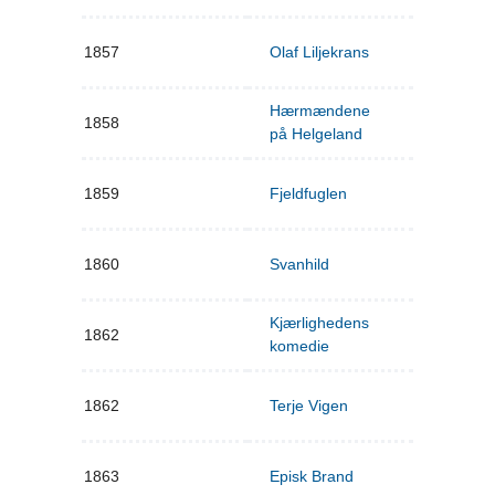
1857
Olaf Liljekrans
Hærmændene
1858
på Helgeland
1859
Fjeldfuglen
1860
Svanhild
Kjærlighedens
1862
komedie
1862
Terje Vigen
1863
Episk Brand