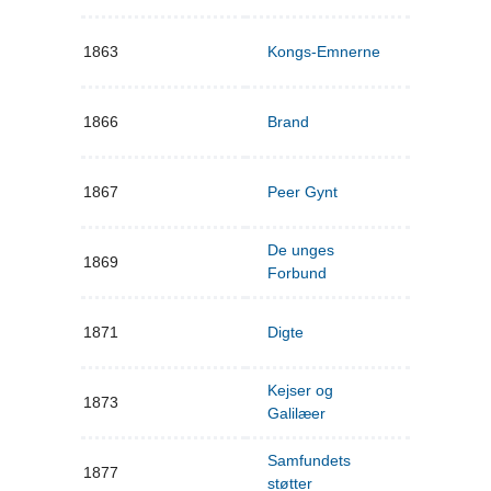
1863
Kongs-Emnerne
1866
Brand
1867
Peer Gynt
De unges
1869
Forbund
1871
Digte
Kejser og
1873
Galilæer
Samfundets
1877
støtter