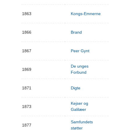
1863
Kongs-Emnerne
1866
Brand
1867
Peer Gynt
De unges
1869
Forbund
1871
Digte
Kejser og
1873
Galilæer
Samfundets
1877
støtter