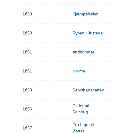
1850
Kjæmpehøien
1850
Rypen i Justedal
1851
Andhrimner
1851
Norma
1853
Sancthansnatten
Gildet på
1856
Solhoug
Fru Inger til
1857
Østråt