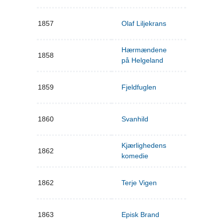
1857
Olaf Liljekrans
Hærmændene
1858
på Helgeland
1859
Fjeldfuglen
1860
Svanhild
Kjærlighedens
1862
komedie
1862
Terje Vigen
1863
Episk Brand