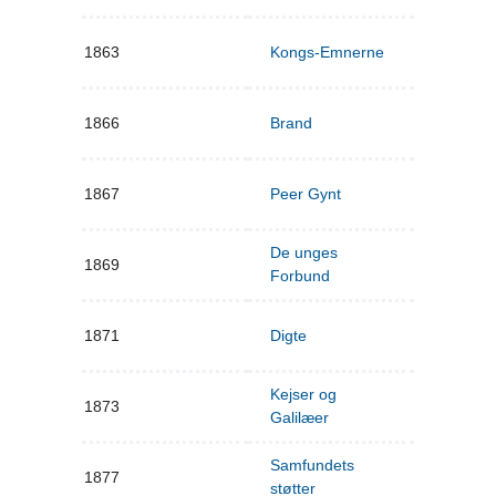
1863
Kongs-Emnerne
1866
Brand
1867
Peer Gynt
De unges
1869
Forbund
1871
Digte
Kejser og
1873
Galilæer
Samfundets
1877
støtter