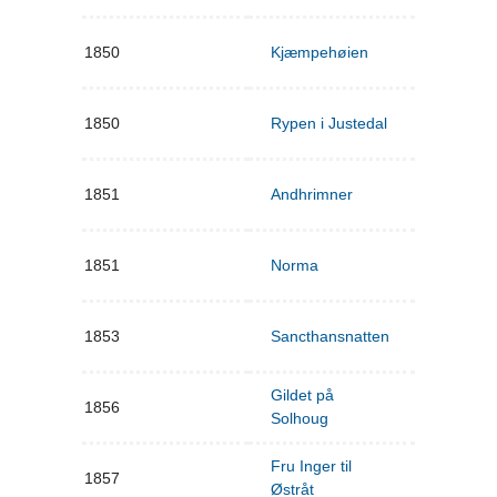
1850
Kjæmpehøien
1850
Rypen i Justedal
1851
Andhrimner
1851
Norma
1853
Sancthansnatten
Gildet på
1856
Solhoug
Fru Inger til
1857
Østråt