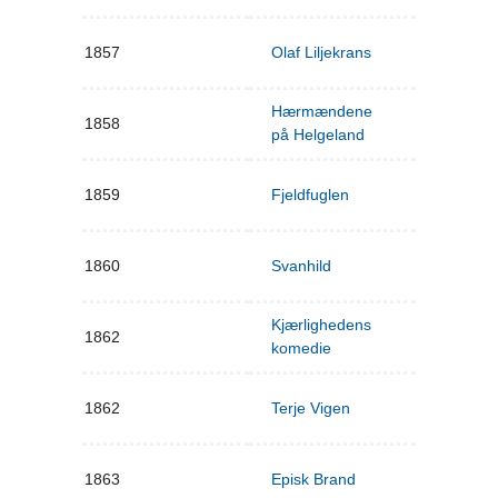
1857
Olaf Liljekrans
Hærmændene
1858
på Helgeland
1859
Fjeldfuglen
1860
Svanhild
Kjærlighedens
1862
komedie
1862
Terje Vigen
1863
Episk Brand