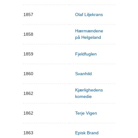
1857
Olaf Liljekrans
Hærmændene
1858
på Helgeland
1859
Fjeldfuglen
1860
Svanhild
Kjærlighedens
1862
komedie
1862
Terje Vigen
1863
Episk Brand