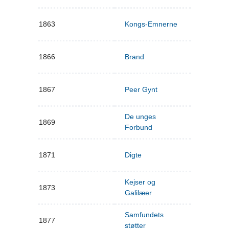
1863
Kongs-Emnerne
1866
Brand
1867
Peer Gynt
De unges
1869
Forbund
1871
Digte
Kejser og
1873
Galilæer
Samfundets
1877
støtter