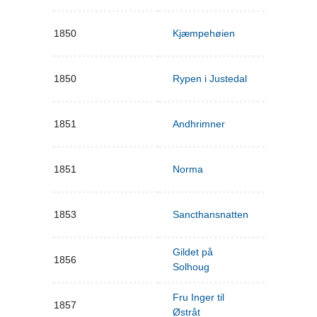
1850
Kjæmpehøien
1850
Rypen i Justedal
1851
Andhrimner
1851
Norma
1853
Sancthansnatten
Gildet på
1856
Solhoug
Fru Inger til
1857
Østråt