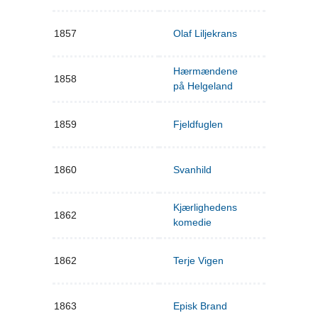
1857
Olaf Liljekrans
Hærmændene
1858
på Helgeland
1859
Fjeldfuglen
1860
Svanhild
Kjærlighedens
1862
komedie
1862
Terje Vigen
1863
Episk Brand