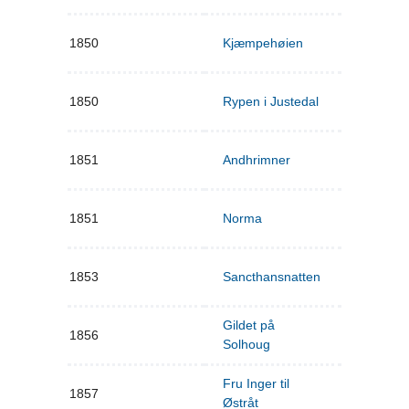
1850
Kjæmpehøien
1850
Rypen i Justedal
1851
Andhrimner
1851
Norma
1853
Sancthansnatten
Gildet på
1856
Solhoug
Fru Inger til
1857
Østråt